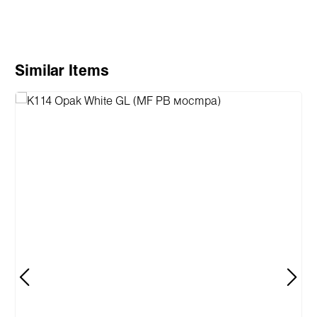
Пропуснете продуктовата галерия
Similar Items