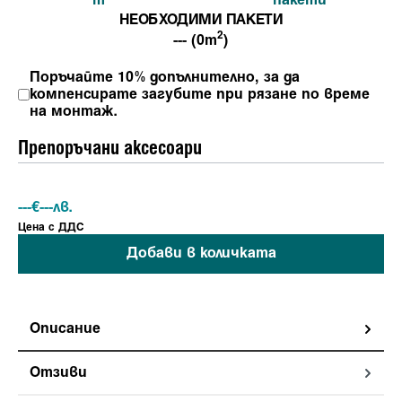
m
пакети
НЕОБХОДИМИ ПАКЕТИ
2
--- (0m
)
Поръчайте 10% допълнително, за да
компенсирате загубите при рязане по време
на монтаж.
Препоръчани аксесоари
---
€
---
лв.
Ценa с ДДС
Добави в количката
Описание
Отзиви