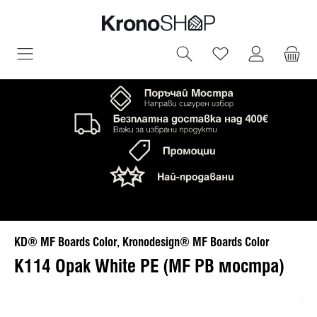
овното съдържание
Имате 0 артик
KD® MF Boards Color, Kronodesign® MF Boards Color
K114 Opak White PE (MF PB мостра)
Пропуснете галерия с изображения