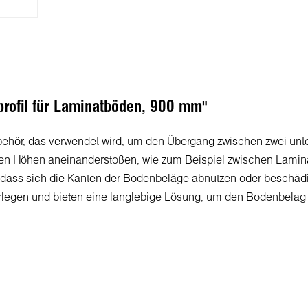
profil für Laminatböden, 900 mm"
ehör
,
das
verwendet
wird
,
um
den
Übergang
zwischen
zwei
unt
en
Höhen
aneinanderstoßen
,
wie
zum
Beispiel
zwischen
Lamin
dass
sich
die
Kanten
der
Bodenbeläge
abnutzen
oder
beschädi
rlegen
und
bieten
eine
langlebige
Lösung
,
um
den
Bodenbelag