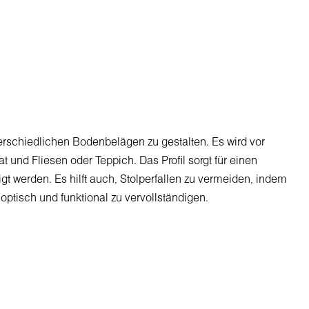
erschiedlichen
Bodenbelägen
zu
gestalten
.
Es
wird
vor
at
und
Fliesen
oder
Teppich
.
Das
Profil
sorgt
für
einen
gt
werden
.
Es
hilft
auch
,
Stolperfallen
zu
vermeiden
,
indem
optisch
und
funktional
zu
vervollständigen
.