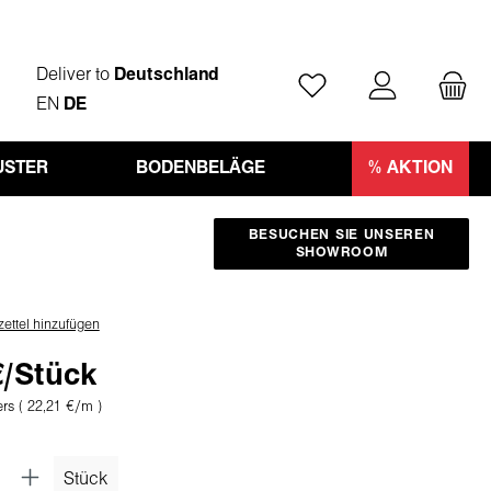
Deliver to
Deutschland
Du hast 0 Produkte auf
EN
DE
STER
BODENBELÄGE
% AKTION
BESUCHEN SIE UNSEREN
SHOWROOM
ettel hinzufügen
€/Stück
ers
( 22,21 €/m )
Stück