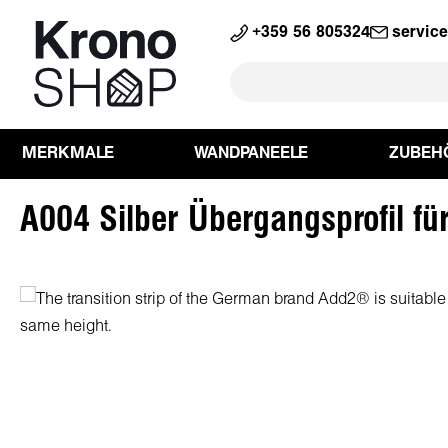
springen
Zur Hauptnavigation springen
+359 56 805324
servic
MERKMALE
WANDPANEELE
ZUBEH
A004 Silber Übergangsprofil f
Bildergalerie überspringen