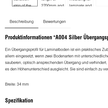
Beschreibung
Bewertungen
Produktinformationen "A004 Silber Übergangs
Ein
Übergangsprofil
für
Laminatboden
ist
ein
praktisches
Zub
allem
eingesetzt
,
wenn
zwei
Bodenarten
mit
unterschiedlich
sauberen
,
optisch
ansprechenden
Übergang
und
verhindert
,
es
den
Höhenunterschied
ausgleicht
.
Sie
sind
einfach
zu
ve
Breite: 34 mm
Spezifikation