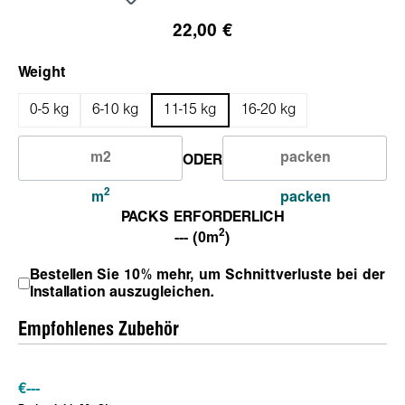
22,00 €
auswählen
Weight
0-5 kg
6-10 kg
11-15 kg
16-20 kg
ODER
2
m
packen
PACKS ERFORDERLICH
2
--- (0m
)
Bestellen Sie 10% mehr, um Schnittverluste bei der
Installation auszugleichen.
Empfohlenes Zubehör
€
---