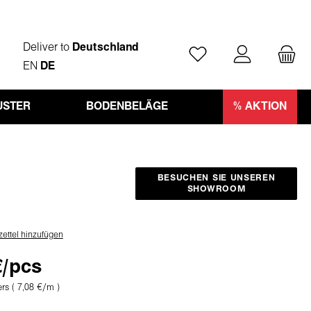
Deliver to
Deutschland
Du hast 0 Produkte auf
EN
DE
STER
BODENBELÄGE
% AKTION
BESUCHEN SIE UNSEREN
SHOWROOM
ettel hinzufügen
€/pcs
ers
( 7,08 €/m )