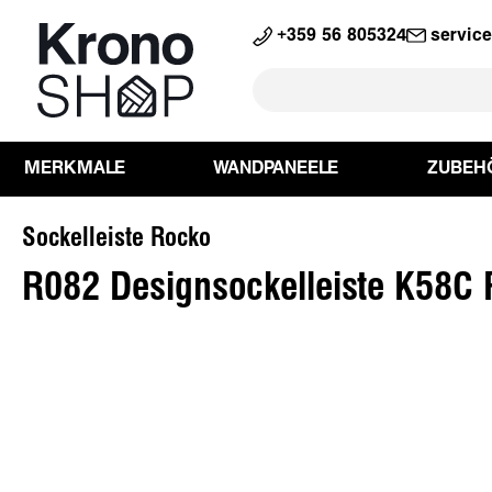
springen
Zur Hauptnavigation springen
+359 56 805324
servic
MERKMALE
WANDPANEELE
ZUBEH
Sockelleiste Rocko
R082 Designsockelleiste K58C
Bildergalerie überspringen