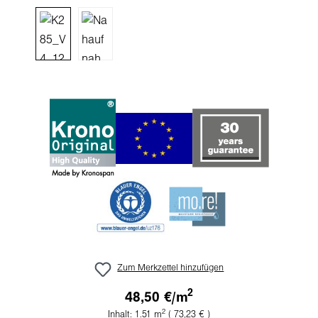
Zum Merkzettel hinzufügen
2
48,50 €/
m
2
Inhalt:
1.51
m
( 73,23 € )