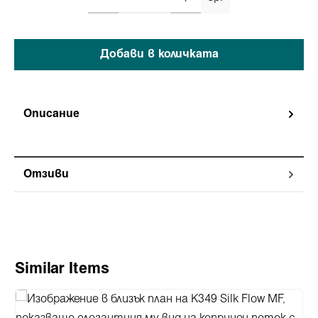
Добави в количката
Описание
Отзиви
Пропуснете продуктовата галерия
Similar Items