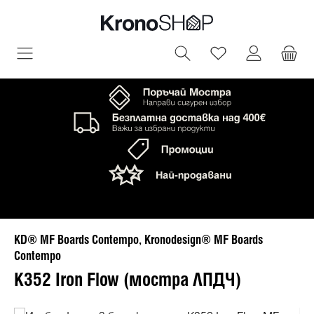
овното съдържание
Имате 0 артик
KD® MF Boards Contempo, Kronodesign® MF Boards
Contempo
K352 Iron Flow (мостра ЛПДЧ)