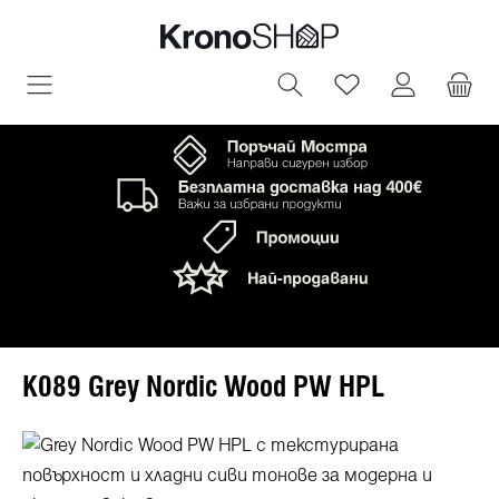
овното съдържание
Имате 0 артик
K089 Grey Nordic Wood PW HPL
Пропуснете галерия с изображения