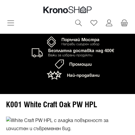
овното съдържание
Имате 0 артик
K001 White Craft Oak PW HPL
Пропуснете галерия с изображения