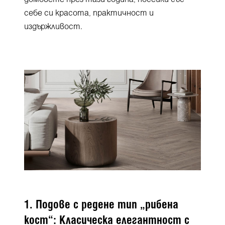
себе си красота, практичност и
издържливост.
1. Подове с редене тип „рибена
кост“: Класическа елегантност с