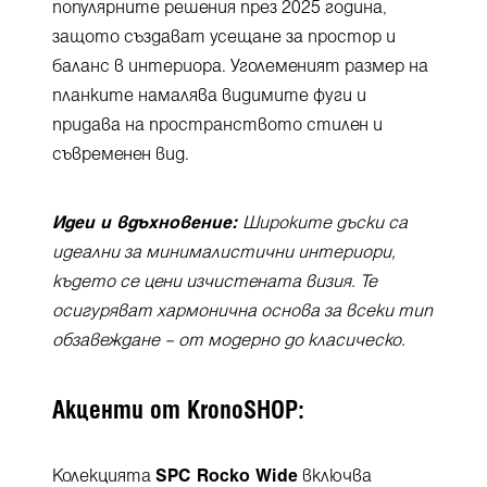
популярните решения през 2025 година,
защото създават усещане за простор и
баланс в интериора. Уголеменият размер на
планките намалява видимите фуги и
придава на пространството стилен и
съвременен вид.
Идеи и вдъхновение:
Широките дъски са
идеални за минималистични интериори,
където се цени изчистената визия. Те
осигуряват хармонична основа за всеки тип
обзавеждане – от модерно до класическо.
Акценти от KronoSHOP:
Колекцията
SPC Rocko Wide
включва