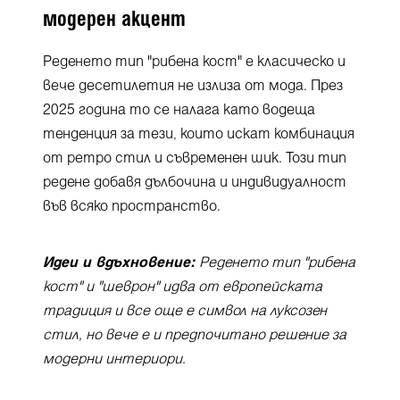
модерен акцент
Реденето тип "рибена кост" е класическо и
вече десетилетия не излиза от мода. През
2025 година то се налага като водеща
тенденция за тези, които искат комбинация
от ретро стил и съвременен шик. Този тип
редене добавя дълбочина и индивидуалност
във всяко пространство.
Идеи и вдъхновение:
Реденето тип "рибена
кост" и "шеврон" идва от европейската
традиция и все още е символ на луксозен
стил, но вече е и предпочитано решение за
модерни интериори.