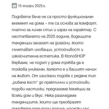
15 януари 2025 г.
Подовете вече не са просто функционален
елемент на дома – те са основа за комфорт,
платно за личен стил и израз на характер. С
настъпването на 2025 година, водещите
тенденции залагат на дизайни, които
съчетават иновации, устойчивост и
изключителна естетика. В KronoSHOP
вярваме, че подът у дома трябва да е
толкова уникален, колкото е и вашият начин
на живот. От изискани подове с редене тип
„рибена кост“ до практични и устойчиви
подови настилки, предлагаме колекции за
всеки дом и вкус. Нека разгледаме
тенденциите, които ще преобразят
домовете през тази година, носейки със