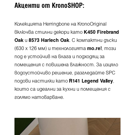
Акценти от KronoSHOP:
Колекцията Herringbone на KronoOriginal
включва стилни декори като
K450 Firebrand
Oak
и
8573 Harlech Oak
. С компактни дъски
(630 x 126 мм) и технологията
mo.re!
, този
под е устойчив на влага и подходящ за
помещения с повишена влажност. За изцяло
водоустойчиво решение, разгледайте SPC
подови настилки като
R141 Legend Valley
,
които са идеални за кухни и помещения с
голямо натоварване.