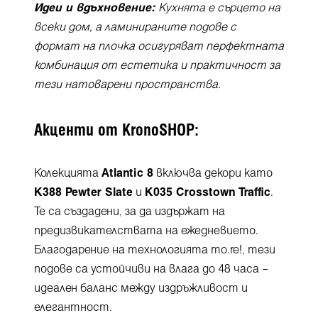
Идеи и вдъхновение:
Кухнята е сърцето на
всеки дом, а ламинираните подове с
формат на плочка осигуряват перфектната
комбинация от естетика и практичност за
тези натоварени пространства.
Акценти от KronoSHOP:
Колекцията
Atlantic 8
включва декори като
K388 Pewter Slate
и
K035 Crosstown Traffic
.
Те са създадени, за да издържат на
предизвикателствата на ежедневието.
Благодарение на технологията mo.re!, тези
подове са устойчиви на влага до 48 часа –
идеален баланс между издръжливост и
елегантност.