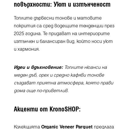
повърхности: Уют и изтънченост
Топлите дървесни тонове и матовите
покрития са сред водещите тенденции през
2025 година. Те придават на интериорите
изтънчен и балансиран вид, който носи уют
и хармония.
Идеи и вдъхновение:
Топлите нюанси на
меден дъб, орех и средно кафяви тонове
създават приятна атмосфера, която прави
дома още по-приветлив.
Акценти от KronoSHOP:
Колекцията
Organic Veneer Parquet
предлага