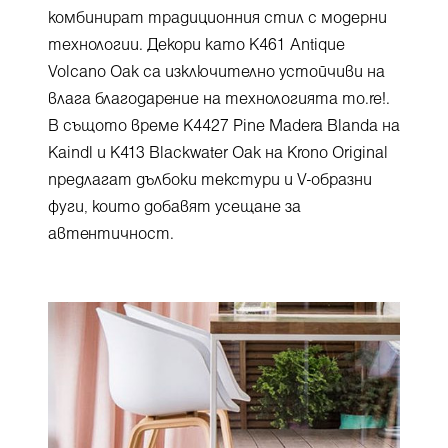
комбинират традиционния стил с модерни
технологии. Декори като K461 Antique
Volcano Oak са изключително устойчиви на
влага благодарение на технологията mo.re!.
В същото време K4427 Pine Madera Blanda на
Kaindl и K413 Blackwater Oak на Krono Original
предлагат дълбоки текстури и V-образни
фуги, които добавят усещане за
автентичност.