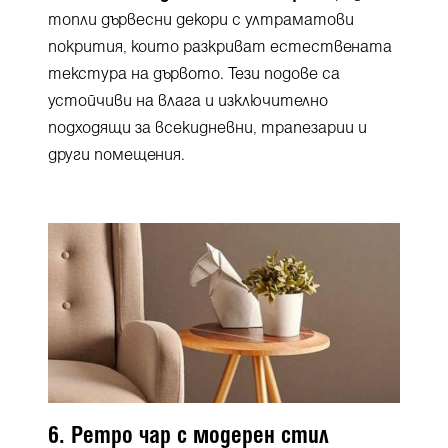
топли дървесни декори с ултраматови
покрития, които разкриват естествената
текстура на дървото. Тези подове са
устойчиви на влага и изключително
подходящи за всекидневни, трапезарии и
други помещения.
6. Ретро чар с модерен стил