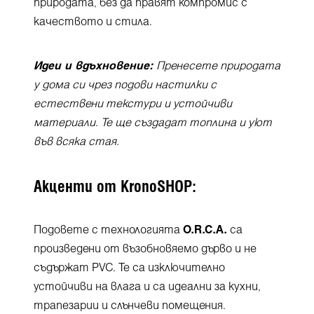
природата, без да правят компромис с
качеството и стила.
Идеи и вдъхновение:
Пренесете природата
у дома си чрез подови настилки с
естествени текстури и устойчиви
материали. Те ще създадат топлина и уют
във всяка стая.
Акценти от KronoSHOP:
Подовете с технологията
O.R.C.A.
са
произведени от възобновяемо дърво и не
съдържат PVC. Те са изключително
устойчиви на влага и са идеални за кухни,
трапезарии и слънчеви помещения.