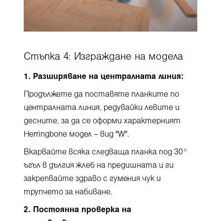
Стъпка 4: Изграждане на модела
1. Разширяване на централната линия:
Продължете да поставяте планките по
централната линия, редувайки левите и
десните, за да се оформи характерният
Herringbone модел – вид "W".
Вкарвайте всяка следваща планка под 30°
ъгъл в дългия жлеб на предишната и ги
закрепвайте здраво с гумения чук и
трупчето за набиване.
2. Постоянна проверка на