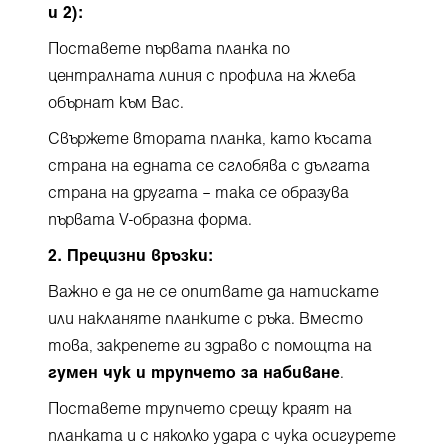
и 2):
Поставете първата планка по
централната линия с профила на жлеба
обърнат към Вас.
Свържете втората планка, като късата
страна на едната се сглобява с дългата
страна на другата – така се образува
първата V-образна форма.
2. Прецизни връзки:
Важно е да не се опитвате да натискате
или накланяте планките с ръка. Вместо
това, закрепете ги здраво с помощта на
гумен чук и трупчето за набиване
.
Поставете трупчето срещу краят на
планката и с няколко удара с чука осигурете