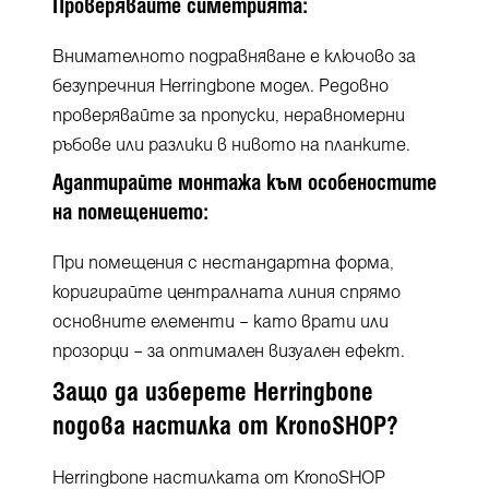
Проверявайте симетрията:
Внимателното подравняване е ключово за
безупречния Herringbone модел. Редовно
проверявайте за пропуски, неравномерни
ръбове или разлики в нивото на планките.
Адаптирайте монтажа към особеностите
на помещението:
При помещения с нестандартна форма,
коригирайте централната линия спрямо
основните елементи – като врати или
прозорци – за оптимален визуален ефект.
Защо да изберете Herringbone
подова настилка от KronoSHOP?
Herringbone настилката от KronoSHOP