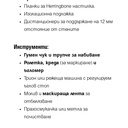
Планки за Herringbone настилка.
Изолационна подложка
Дистанционери за поддържане на 12 мм
отстояние от стените
Инструменти:
Гумен чук и трупче за набиване
Ролетка, креда
(за маркиране)
и
ъгломер
Трион или режеща машина с регулируем
ъглов стоп
Молив и
маскираща лента
за
отбелязване
Прахосмукачка или метла за
почистване