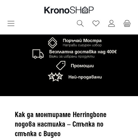
овното съдържание
Имате 0 артик
Как да монтираме Herringbone
подова настилка – Стъпка по
стъпка с Видео