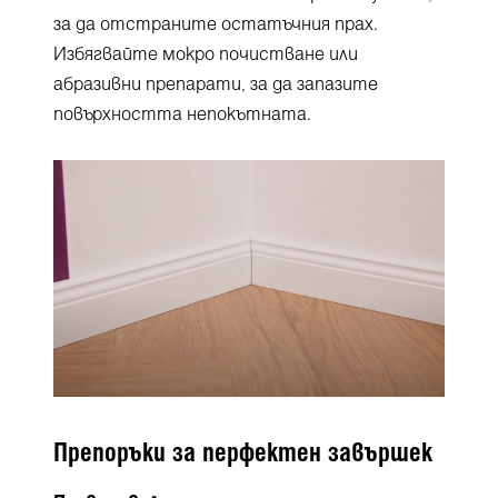
за да отстраните остатъчния прах.
Избягвайте мокро почистване или
абразивни препарати, за да запазите
повърхността непокътната.
Препоръки за перфектен завършек