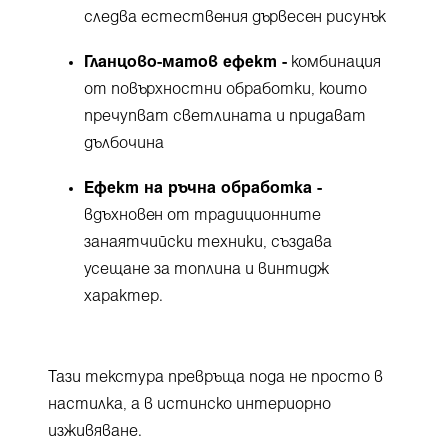
следва естествения дървесен рисунък
Гланцово-матов ефект -
комбинация
от повърхностни обработки, които
пречупват светлината и придават
дълбочина
Ефект на ръчна обработка -
вдъхновен от традиционните
занаятчийски техники, създава
усещане за топлина и винтидж
характер.
Тази текстура превръща пода не просто в
настилка, а в истинско интериорно
изживяване.