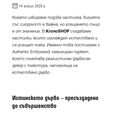
14 април 2025 г.
Когато избираме подова настилка, визията
със сигурност е важна, но усещането също
e от значение. В
KronoSHOP
създаваме
настилки, които изглеждат естествено и
се усещат така. Именно това постигаме с
Authentic Embossed: ламиниран паркет,
който съчетава реалистичен дървесен
декор с текстура, напомняща на
естествено дърво.
Истинското дърво – пресъздадено
до съвършенство