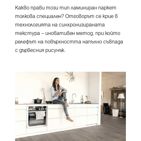
Какво прави този тип ламиниран паркет
толкова специален? Отговорът се крие в
технологията на синхронизираната
текстура – иновативен метод, при който
релефът на повърхността напълно съвпада
с дървесния рисунък.