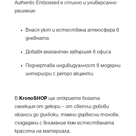
Authentic Embossed е стилно и универсално
решение:
Внася уют и естествена атмосфера в
дневната
Добавя елегантен завършек в офиса
Подчертава индивидуалност в модерни
интериори с ретро акценти
В
KronoSHOP
ще откриете богата
селекция от декори – от светли дъбови
нюанси до дълбоки, тъмни дървесни тонове,
създадени с внимание към естествената
красота на материала.