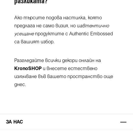
разликата?
Ако търсите подова настилка, която
предлага не само визия, но и
автентично
усещане
продуктите с Authentic Embossed
са вашият избор.
Разгледайте всички декори онлайн на
KronoSHOP
и внесете естествено
излъчване във вашето пространство още
днес.
ЗА НАС