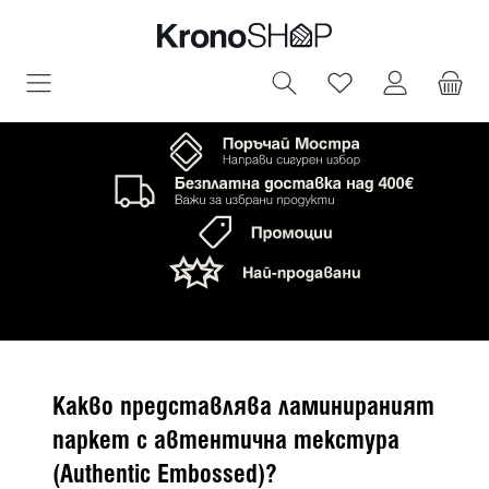
овното съдържание
Имате 0 артик
Какво представлява ламинираният
паркет с автентична текстура
(Authentic Embossed)?