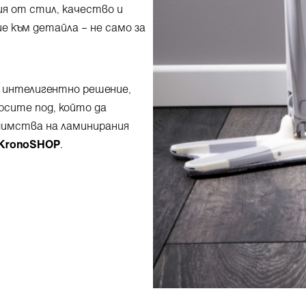
ия от стил, качество и
е към детайла – не само за
е интелигентно решение,
рсите под, който да
едимства на ламинирания
KronoSHOP
.