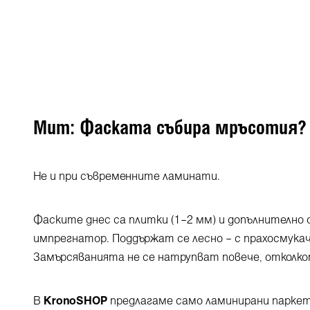
Мит: Фаската събира мръсотия?
Не и при съвременните ламинати.
Фаските днес са плитки (1–2 мм) и допълнително 
импрегнатор. Поддържат се лесно – с прахосмукачк
Замърсяванията не се натрупват повече, отколко
В
KronoSHOP
предлагаме само ламинирани паркет