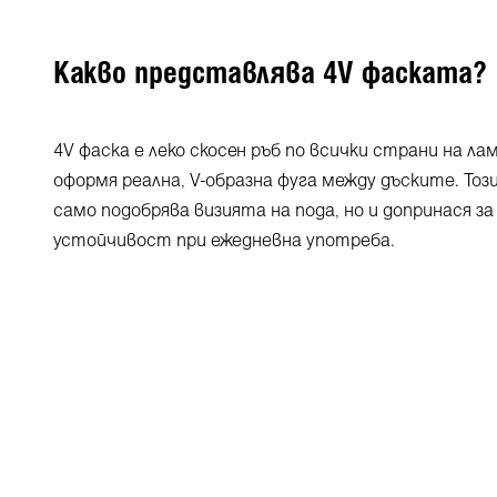
Какво представлява 4V фаската?
4V фаска е леко скосен ръб по всички страни на ла
оформя реална, V-образна фуга между дъските. То
само подобрява визията на пода, но и допринася 
устойчивост при ежедневна употреба.