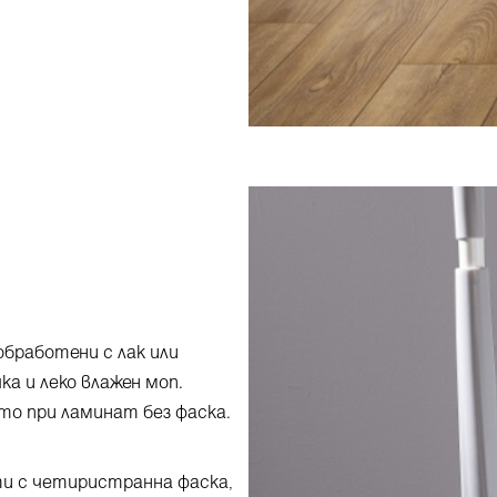
обработени с лак или
а и леко влажен моп.
то при ламинат без фаска.
и с четиристранна фаска,