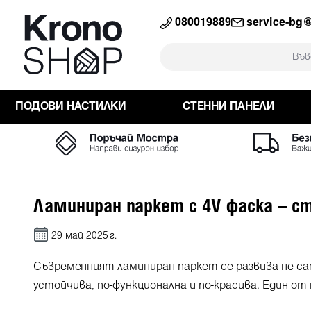
към търсенето
Преминете към основната навига
080019889
service-bg
ПОДОВИ НАСТИЛКИ
СТЕННИ ПАНЕЛИ
Ламиниран паркет с 4V фаска – с
29 май 2025 г.
Съвременният ламиниран паркет се развива не сам
устойчива, по-функционална и по-красива. Един о