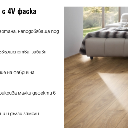
с 4V фаска
чертана, наподобяваща под
ъвършенства, забавя
ие на фабрична
рикрива малки дефекти в
ни и дълги ламели