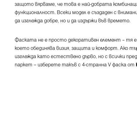
защото вярваме, че това е най-добрата комбинац
функционалност. Всеки модел е създаден с внимани
да изглежда добре, но и да издържи във времето.
Фаската не е просто декоративен елемент – тя 
което обединява визия, защита и комфорт. Ако тъ
изглежда като естествено дърво, но с всички пр
паркет – изберете такъв с 4-странна V фаска от