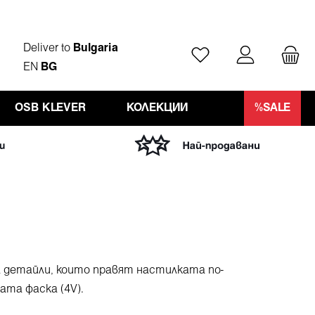
Deliver to
Bulgaria
Имате 0 артикули от
EN
BG
OSB KLEVER
КОЛЕКЦИИ
%SALE
а детайли, които правят настилката по-
ата фаска (4V).