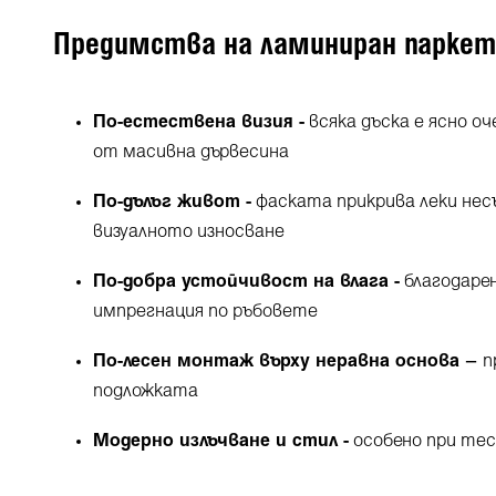
Предимства на ламиниран паркет 
По-естествена визия -
всяка дъска е ясно о
от масивна дървесина
По-дълъг живот -
фаската прикрива леки нес
визуалното износване
По-добра устойчивост на влага -
благодарен
импрегнация по ръбовете
По-лесен монтаж върху неравна основа –
п
подложката
Модерно излъчване и стил -
особено при тес