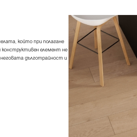
мелата, който при полагане
зи конструктивен елемент не
за неговата дълготрайност и