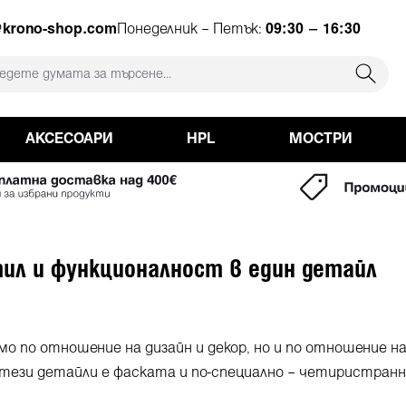
ция
@krono-shop.com
Понеделник – Петък:
09:30 – 16:30
АКСЕСОАРИ
HPL
МОСТРИ
тил и функционалност в един детайл
о по отношение на дизайн и декор, но и по отношение н
т тези детайли е фаската и по-специално – четиристранн