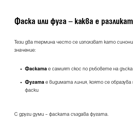
Фаска или фуга – каква е разлика
Тези два термина често се използват като синони
значение:
Фаската
е самият скос по ръбовете на дъск
Фугата
е видимата линия, която се образува
фаски
С други думи – фаската създава фугата.