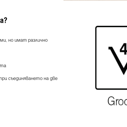
та?
ми, но имат различно
ата
 при съединяването на две