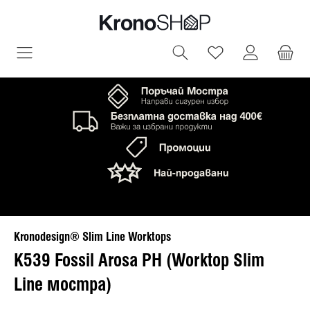
овното съдържание
Имате 0 артик
Kronodesign® Slim Line Worktops
K539 Fossil Arosa PH (Worktop Slim
Line мостра)