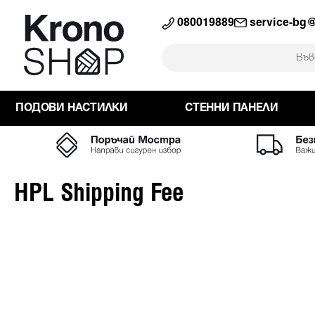
към търсенето
Преминете към основната навига
080019889
service-bg
ПОДОВИ НАСТИЛКИ
СТЕННИ ПАНЕЛИ
HPL Shipping Fee
Пропуснете галерия с изображения