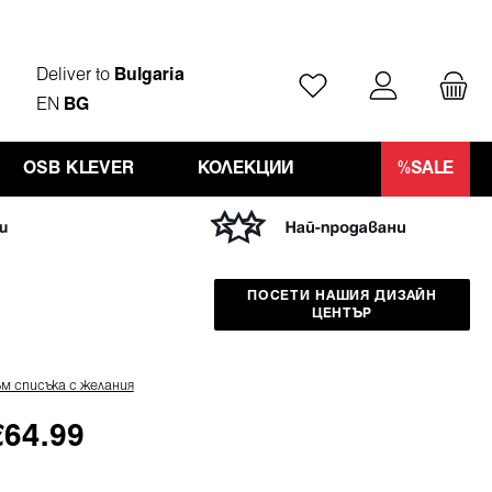
Deliver to
Bulgaria
Имате 0 артикули от
EN
BG
OSB KLEVER
КОЛЕКЦИИ
%SALE
ПОСЕТИ НАШИЯ ДИЗАЙН
ЦЕНТЪР
м списъка с желания
€
64.99