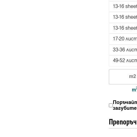
13-16 shee
13-16 shee
13-16 shee
17-20 лис
33-36 лис
49-52 лис
m
Поръчайт
загубите
Препоръч