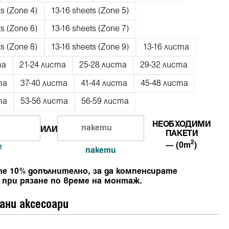
ts (Zone 4)
13-16 sheets (Zone 5)
ts (Zone 6)
13-16 sheets (Zone 7)
ts (Zone 8)
13-16 sheets (Zone 9)
13-16 листа
та
21-24 листа
25-28 листа
29-32 листа
та
37-40 листа
41-44 листа
45-48 листа
та
53-56 листа
56-59 листа
НЕОБХОДИМИ
ИЛИ
ПАКЕТИ
2
--- (0m
)
2
пакети
е 10% допълнително, за да компенсирате
 при рязане по време на монтаж.
ани аксесоари