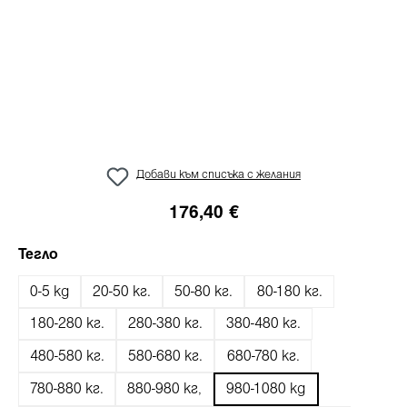
Добави към списъка с желания
176,40 €
Избери
Тегло
0-5 kg
20-50 кг.
50-80 кг.
80-180 кг.
180-280 кг.
280-380 кг.
380-480 кг.
480-580 кг.
580-680 кг.
680-780 kг.
780-880 кг.
880-980 кг,
980-1080 kg