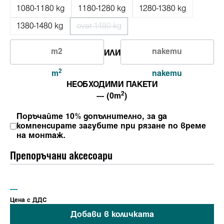
1080-1180 kg
1180-1280 kg
1280-1380 kg
1380-1480 kg
over 1480 kg
(Тази опция в момента не е налична.
ИЛИ
2
m
пакети
НЕОБХОДИМИ ПАКЕТИ
2
--- (0m
)
Поръчайте 10% допълнително, за да
компенсирате загубите при рязане по време
на монтаж.
Препоръчани аксесоари
---
Ценa с ДДС
Добави в количката