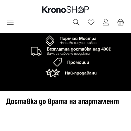
овното съдържание
Имате 0 артик
Доставка до врата на апартамент
Пропуснете галерия с изображения